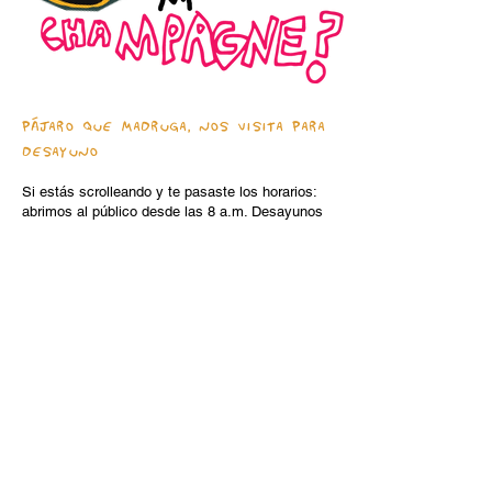
PÁJARO QUE MADRUGA, NOS VISITA PARA
DESAYUNO
Si estás scrolleando y te pasaste los horarios:
abrimos al público desde las 8 a.m. Desayunos
hasta el mediodía (11 a.m. los fines de
semana).
Ya sea que tengas un vuelo tarde, necesites un
lugar para recargar energías, o simplemente
tengas antojo de un desayuno no tan local
(porque a veces, lo saludable le gana a los
fritos), este es tu lugar. Podemos cuidar tu
equipaje en recepción mientras tú te refrescas,
comes alguito y te tomas un jugo recién hecho..
con un shot, si te provoca.